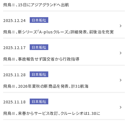
飛鳥Ⅱ、15日にアジアグランドへ出航
2025.12.24
日本船社
飛鳥Ⅱ、新シリーズ「A-plusクルーズ」詳細発表、前後泊を充実
2025.12.17
日本船社
飛鳥Ⅲ、事故報告せず国交省から行政指導
2025.11.28
日本船社
飛鳥Ⅲ、2026年夏秋の新商品を発表、計31航海
2025.11.18
日本船社
飛鳥Ⅲ、来春からサービス改訂、クルーレシオは1.38に