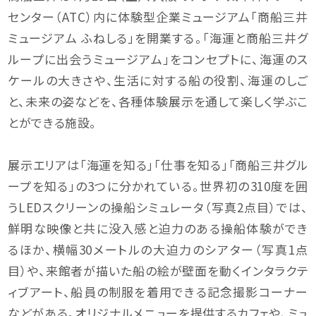
センター（ATC）内に体験型企業ミュージアム「商船三井
ミュージアム ふねしる」を開業する。「海運と商船三井グ
ループに出会うミュージアム」をコンセプトに、海運のス
ケールの大きさや、生活に対する船の役割、海運のしご
と、未来の姿などを、各種体験展示を通して楽しく学ぶこ
とができる施設。
展示エリアは「海運を知る」「仕事を知る」「商船三井グル
ープを知る」の3つに分かれている。世界初の310度を囲
うLEDスクリーンの操船シミュレータ（写真2点目）では、
鮮明な映像と共に没入感と迫力のある操船体験ができ
るほか、横幅30メートルの大迫力のシアター（写真1点
目）や、来館者が描いた船の絵が壁面を動くインタラクテ
ィブアート、船員の制服を着用できる記念撮影コーナー
などがある。オリジナルメニューを提供するカフェや、ミュ