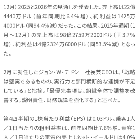
12月）2025と2026年の見通しを発表した。売上高は22億
4440万ドル（前年同期比6.4％増）、純利益は1425万
4000ドル（同94.4％減）だった。この結果、2025年通期（1
月〜12月）の売上高は98億2759万2000ドル（同3.7％
増）、純利益は4億2324万6000ドル（同53.5％減）となっ
た。
2月に就任したジョン・W・チドシー社長兼CEOは、「戦略
は堅実であるものの、実行力と部門横断的な連携が不足
している」と指摘。「最優先事項は、組織全体で調整を改
善する。説明責任、財務規律を強化する」と述べた。
第4四半期の1株当たり利益（EPS）は0.03ドル。乗客1人
／1日当たりの粗利益率は、前年同期比7.6％増。乗客1
人／1日当たりの実質的売上（ネット・イールド）は4.0％