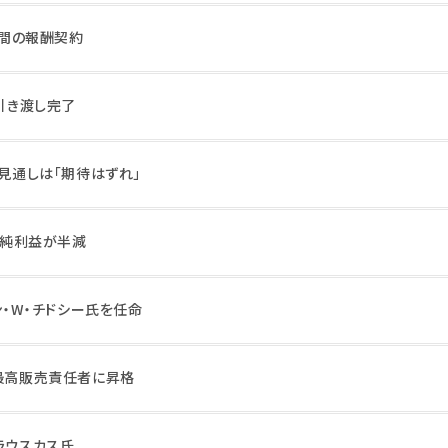
年間の報酬契約
、引き渡し完了
の見通しは「期待はずれ」
年の純利益が半減
ン・W・チドシー氏を任命
、最高販売責任者に昇格
ラウスカス氏