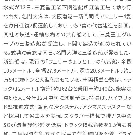
水式が13日、三菱重工業下関造船所江浦工場で執り行
われた。名門大洋は、大阪南港―新門司間でフェリー4隻
を毎日往復2便運航しており、うち2隻の代替建造を計画。
同社と鉄道・運輸機構との共有船として、三菱重工グル
ープの三菱造船が受注し、下関で建造が進められてい
る。式典の実施は同日、名門大洋と三菱造船が発表した。
新造船は、現行の「フェリーきょうとⅡ」の代替船。全長
195メートル、全幅27.8メートル、深さ20.3メートル、約1
万5400総トンと大型化させている。車両積載台数は、トラ
ック（12メートル換算）約162台と乗用車約140台。旅客定
員675人。今年12月中旬に就航予定。特長は、ハイブリッ
ド型推進方式、空気潤滑システム、アジマススラスターな
ど採用して省エネを実現。スクラバー搭載で排ガス中の
SOx（硫黄酸化物）を低減。トラック積載台数を1.5倍に増
加。二層同時荷役方式の採用で荷役時間を短縮。ドライ