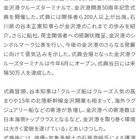
金沢港クルーズターミナルで、金沢港開港50周年記念式
典を開催した。式典には関係者ら200人以上が出席。石
川県の谷本正憲知事らが金沢港のこれまでの歩みを紹
介。さらに船社、荷主関係者への感謝状贈呈、金沢港のシ
ンボルマーク公表を行い、今後の金沢港のさらなる発展
に向けて意気込みを示した。式典会場となった金沢港ク
ルーズターミナルは今年6月にオープン。式典当日には来
場50万人を達成した。
式典冒頭、谷本知事は「クルーズ船はクルーズ人気の高
まりや15年の北陸新幹線金沢開業も相まって、海外ラグ
ジュアリー船などの寄港が急増し、金沢港への寄港数は
日本海側トップクラスとなるなど、金沢港を取り巻く環境
は大きく変貌を遂げている」とあいさつした。
式典後には、俳優・気象予報士の石原良純氏による講演