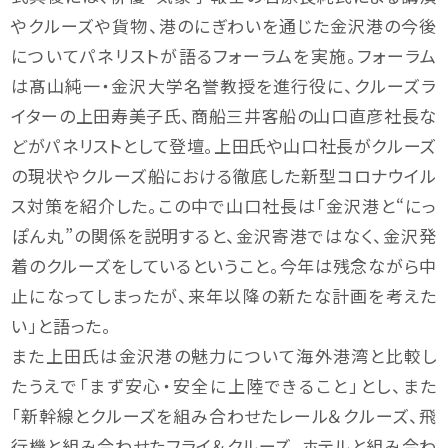
やクルーズや貨物、港のにぎわいを通じた金沢港の今後
についてパネリストが語るフォーラムを実施。フォーラム
は髙山純一・金沢大学名誉教授を進行役に、クルーズラ
イターの上田寿美子氏、商船三井客船の山口直彦社長な
どがパネリストとして登壇。上田氏や山口社長がクルーズ
の現状やクルーズ船における徹底した新型コロナウイル
ス対策を紹介した。この中で山口社長は「金沢港と“にっ
ぽん丸”の関係を説明すると、金沢寄港ではなく、金沢発
着のクルーズをしているということ。今年は残念ながら中
止になってしまったが、来年以降の新たな計画を考えた
い」と語った。
また上田氏は金沢港の魅力について海外港湾と比較し
たうえで「まず安心・安全に上陸できること」とし、また
「新幹線とクルーズを組み合わせたレール＆クルーズ、飛
行機と組み合わせたフライ＆クルーズ、ホテルと組み合わ