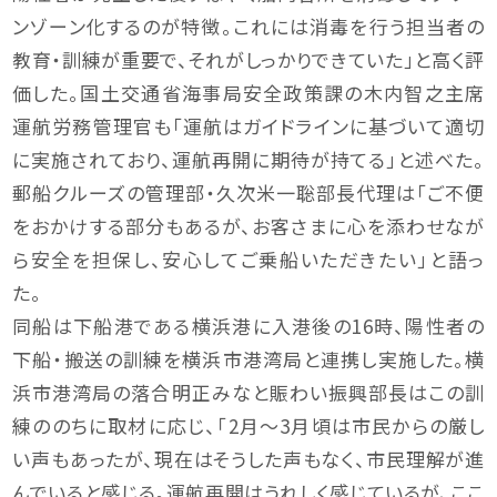
ンゾーン化するのが特徴。これには消毒を行う担当者の
教育・訓練が重要で、それがしっかりできていた」と高く評
価した。国土交通省海事局安全政策課の木内智之主席
運航労務管理官も「運航はガイドラインに基づいて適切
に実施されており、運航再開に期待が持てる」と述べた。
郵船クルーズの管理部・久次米一聡部長代理は「ご不便
をおかけする部分もあるが、お客さまに心を添わせなが
ら安全を担保し、安心してご乗船いただきたい」と語っ
た。
同船は下船港である横浜港に入港後の16時、陽性者の
下船・搬送の訓練を横浜市港湾局と連携し実施した。横
浜市港湾局の落合明正みなと賑わい振興部長はこの訓
練ののちに取材に応じ、「2月～3月頃は市民からの厳し
い声もあったが、現在はそうした声もなく、市民理解が進
んでいると感じる。運航再開はうれしく感じているが、ここ