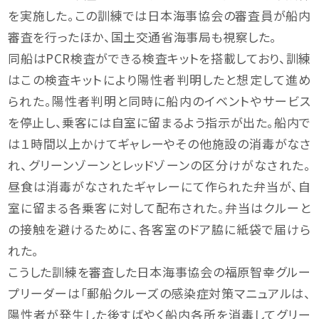
を実施した。この訓練では日本海事協会の審査員が船内
審査を行ったほか、国土交通省海事局も視察した。
同船はPCR検査ができる検査キットを搭載しており、訓練
はこの検査キットにより陽性者判明したと想定して進め
られた。陽性者判明と同時に船内のイベントやサービス
を停止し、乗客には自室に留まるよう指示が出た。船内で
は１時間以上かけてギャレーやその他施設の消毒がなさ
れ、グリーンゾーンとレッドゾーンの区分けがなされた。
昼食は消毒がなされたギャレーにて作られた弁当が、自
室に留まる各乗客に対して配布された。弁当はクルーと
の接触を避けるために、各客室のドア脇に紙袋で届けら
れた。
こうした訓練を審査した日本海事協会の福原智幸グルー
プリーダーは「郵船クルーズの感染症対策マニュアルは、
陽性者が発生した後すばやく船内各所を消毒してグリー