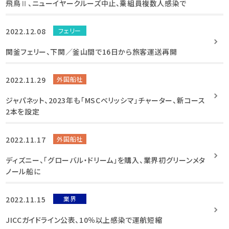
飛鳥Ⅱ、ニューイヤークルーズ中止、乗組員複数人感染で
2022.12.08
フェリー
関釜フェリー、下関／釜山間で16日から旅客運送再開
2022.11.29
外国船社
ジャパネット、2023年も「MSCベリッシマ」チャーター、新コース
2本を設定
2022.11.17
外国船社
ディズニー、「グローバル・ドリーム」を購入、業界初グリーンメタ
ノール船に
2022.11.15
業界
JICCガイドライン公表、10％以上感染で運航短縮