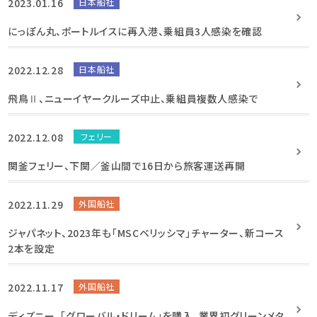
2023.01.16
日本船社
にっぽん丸、ポートルイスに再入港、乗組員3人感染を確認
2022.12.28
日本船社
飛鳥Ⅱ、ニューイヤークルーズ中止、乗組員複数人感染で
2022.12.08
フェリー
関釜フェリー、下関／釜山間で16日から旅客運送再開
2022.11.29
外国船社
ジャパネット、2023年も「MSCベリッシマ」チャーター、新コース
2本を設定
2022.11.17
外国船社
ディズニー、「グローバル・ドリーム」を購入、業界初グリーンメタ