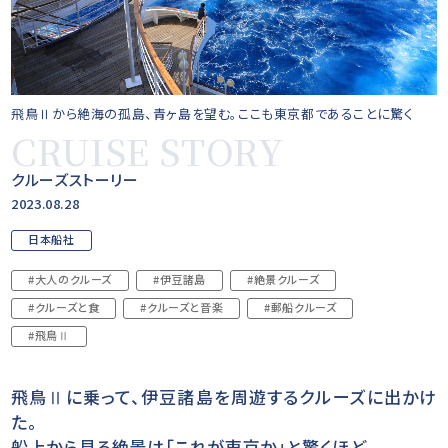
飛鳥Ⅱから絶海の孤島、青ヶ島を望む。ここも東京都であることに驚く
CRUISE STORY
クルーズストーリー
2023.08.28
日本船社
#大人のクルーズ
#伊豆諸島
#絶景クルーズ
#クルーズと食
#クルーズと音楽
#郵船クルーズ
#飛鳥Ⅱ
飛鳥Ⅱに乗って、伊豆諸島を周遊するクルーズに出かけ
た。
船上から見る絶景は「これが東京か」と驚くほど。