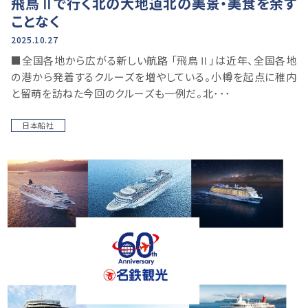
飛鳥Ⅱで行く北の大地道北の美景・美食を余す
ことなく
2025.10.27
■全国各地から広がる新しい航路 「飛鳥Ⅱ」は近年、全国各地
の港から発着するクルーズを増やしている。小樽を起点に稚内
と留萌を訪ねた今回のクルーズも一例だ。北･･･
日本船社