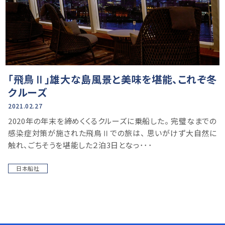
「飛鳥Ⅱ」雄大な島風景と美味を堪能、これぞ冬
クルーズ
2021.02.27
2020年の年末を締めくくるクルーズに乗船した。 完璧なまでの
感染症対策が施された飛鳥Ⅱでの旅は、 思いがけず大自然に
触れ、ごちそうを堪能した２泊3日となっ･･･
日本船社