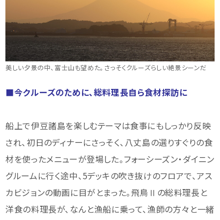
美しい夕景の中、富士山も望めた。さっそくクルーズらしい絶景シーンだ
■今クルーズのために、総料理長自ら食材探訪に
船上で伊豆諸島を楽しむテーマは食事にもしっかり反映
され、初日のディナーにさっそく、八丈島の選りすぐりの食
材を使ったメニューが登場した。フォーシーズン・ダイニン
グルームに行く途中、5デッキの吹き抜けのフロアで、アス
カビジョンの動画に目がとまった。飛鳥Ⅱの総料理長と
洋食の料理長が、なんと漁船に乗って、漁師の方々と一緒