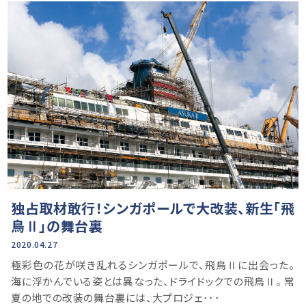
独占取材敢行！シンガポールで大改装、新生「飛
鳥Ⅱ」の舞台裏
2020.04.27
極彩色の花が咲き乱れるシンガポールで、飛鳥Ⅱに出会った。
海に浮かんでいる姿とは異なった、ドライドックでの飛鳥Ⅱ。 常
夏の地での改装の舞台裏には、大プロジェ･･･