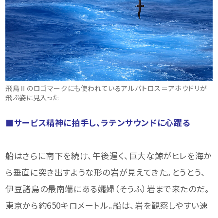
飛鳥Ⅱのロゴマークにも使われているアルバトロス＝アホウドリが
飛ぶ姿に見入った
■サービス精神に拍手し、ラテンサウンドに心躍る
船はさらに南下を続け、午後遅く、巨大な鯨がヒレを海か
ら垂直に突き出すような形の岩が見えてきた。とうとう、
伊豆諸島の最南端にある孀婦（そうふ）岩まで来たのだ。
東京から約650キロメートル。船は、岩を観察しやすい速