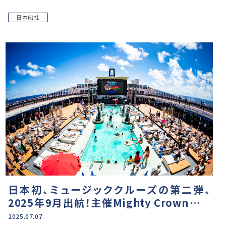
日本船社
日本初、ミュージッククルーズの第二弾、
2025年9月出航！主催Mighty Crownが語
る、あの日のこと、二回目のこと「人生の宝の
2025.07.07