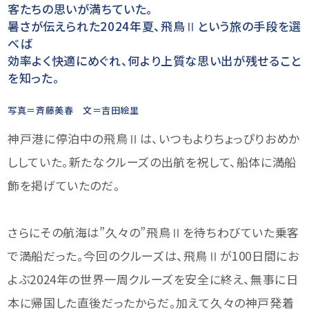
客たちの思いが満ちていた。
暑さが伝えられた2024年夏、飛鳥Ⅱという旅の手段を選
べば
効率よく快適にめぐれ、何より上質な思い出が残せること
を知った。
写真＝斉藤美春 文＝吉田絵里
神戸港に停泊中の飛鳥Ⅱは、いつもよりちょっぴりおめか
ししていた。新たなクルーズの出航を祝して、船体に満船
飾を掲げていたのだ。
さらにその航海は”久々の”飛鳥Ⅱを待ちわびていた乗客
で満船だった。今回のクルーズは、飛鳥Ⅱが100日間にお
よぶ2024年の世界一周クルーズを安全に終え、無事に日
本に帰国した直後だったからだ。加えて久々の神戸発着