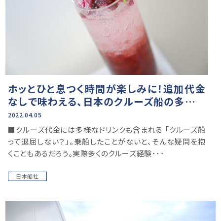
ホッとひと息つく時間が楽しみに！追加代金
なしで味わえる、日本のクルーズ船の多彩な
ドリンク
2022.04.05
■クルーズ代金には多様なドリンクも含まれる 「クルーズ船
って退屈しない？」。乗船したことがないと、そんな疑問を抱
くこともあるだろう。実際多くのクルーズ経験･･･
日本船社