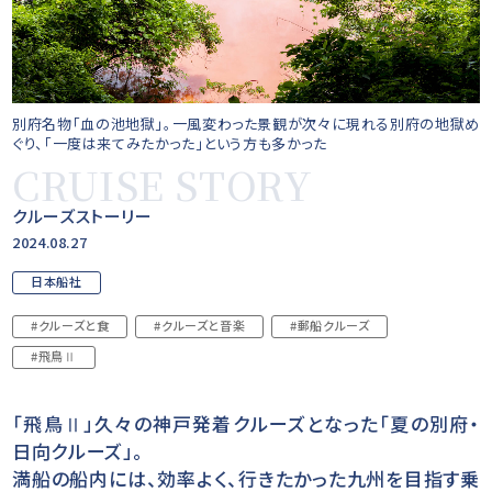
別府名物「血の池地獄」。一風変わった景観が次々に現れる別府の地獄め
ぐり、「一度は来てみたかった」という方も多かった
CRUISE STORY
クルーズストーリー
2024.08.27
日本船社
#クルーズと食
#クルーズと音楽
#郵船クルーズ
#飛鳥Ⅱ
「飛鳥Ⅱ」久々の神戸発着クルーズとなった「夏の別府・
日向クルーズ」。
満船の船内には、効率よく、行きたかった九州を目指す乗