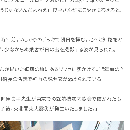
そうじゃないんだよねえ」。良平さんがにこやかに答えると、
午前5時51分。いしかりのデッキで朝日を拝む。北へと針路をと
が、少なからぬ乗客が日の出を撮影する姿が見られた。
んが描いた壁画の前にあるソファに腰かける。15年前のき
山田船長の名義で壁画の説明文が添えられている。
る柳原良平先生が東京での就航披露内覧会で描かれたも
の終了後、東北関東大震災が発生いたしました。」