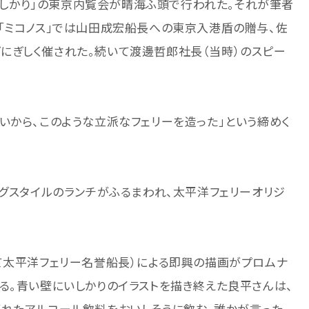
「いしかり」の東京内覧会が晴海ふ頭で行われた。それが筆者
「ミコノス」では山田成宏船長への東京入港盾の贈与、佐
にぎしく催された。続いて渡邊哲郎社長（当時）のスピー
いから、このような立派なフェリーを造った」という締めく
ングスタイルのランチがふるまわれ、太平洋フェリーオリジ
て太平洋フェリー名誉船長）による即興の描画がプロムナ
る。青い壁にいしかりのイラストを描き終えた良平さんは、
れたアルコール飲料をおいしそうに飲む。誰かが言った。