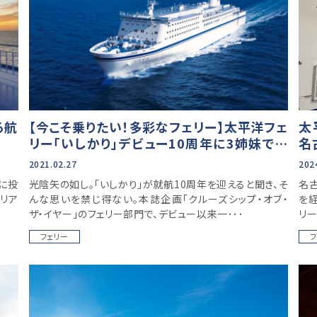
る航
【今こそ乗りたい！多彩なフェリー】太平洋フェ
太
リー「いしかり」デビュー10周年に3姉妹で優
名
雅なクルーズを
2021.02.27
202
に投
光陰矢の如し。「いしかり」が就航10周年を迎えると聞き、そ
名
リア
んな思いを禁じ得ない。本誌企画「クルーズシップ・オブ・
を
ザ・イヤー」のフェリー部門で、デビュー以来一･･･
リ
フェリー