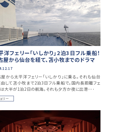
平洋フェリー「いしかり」2泊3日フル乗船！
古屋から仙台を経て、苫小牧までのドラマ
4.12.17
古屋から太平洋フェリー「いしかり」に乗る。それも仙台
経由して苫小牧まで2泊3日フル乗船で。国内長距離フェ
ーは大半が1泊2日の航海。それも夕方か夜に出港･･･
フェリー