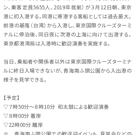
ン、乗客定員5655人、2019年就航）が３月12日朝、東京
港に初入港する。同港に寄港する客船としては過去最大。
前港の基隆（台湾）から入港し、東京国際クルーズターミ
ナルに停泊後、同日夜に次港の上海に向けて出港する。
東京都港湾局は入港時に歓迎演奏を実施する。
当日、乗船者や関係者以外は東京国際クルーズターミナ
ルに終日入場できないが、青海南ふ頭公園から入出港の
様子を見学できる。
【予定】
▽７時50分～８時10分 和太鼓による歓迎演奏
▽８時00分 着岸
▽22時00分 離岸
※ 青海南ふ頭公園での歓送迎イベント、見学会などの