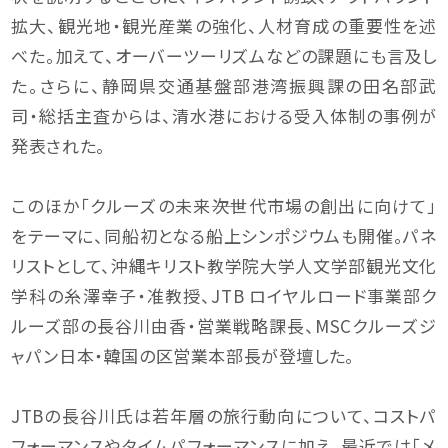
拡大、観光地・観光産業の強化、人材育成の重要性を述
べた。加えて、オーバーツーリズムなどの課題にも言及し
た。さらに、静岡県交通基盤部港湾振興課の田名部武
司・総括主査からは、清水港における受入体制の事例が
発表された。
このほか「クルーズの未来――次世代市場の創出に向けて」
をテーマに、同船初となる船上シンポジウムも開催。パネ
リストとして、沖縄キリスト教学院大学人文学部観光文化
学科の糸澤幸子・准教授、JTB ロイヤルロード事業部ク
ルーズ部の長谷川由香・営業戦略課長、MSCクルーズジ
ャパン日本・韓国の区営業本部長が登壇した。
JTBの長谷川氏は若年層の旅行動向について、コストパ
フォーマンスやタイムパフォーマンスに加え、最近では「メ