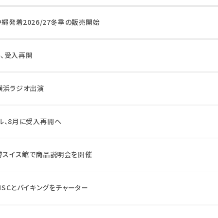
沖縄発着2026/27冬季の販売開始
、受入再開
横浜ラジオ出演
ル、8月に受入再開へ
万博スイス館で商品説明会を開催
もMSCとバイキングをチャーター