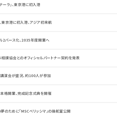
ミナーラ」、東京港に初入港
ー、東京港に初入港、アジア初来航
2バース化、2035年度開業へ
日本相撲協会とのオフィシャルパートナー契約を発表
け講演会が盛況、約100人が参加
ル本格開業、完成記念式典を開催
の夢のために「MSCベリッシマ」の操舵室公開