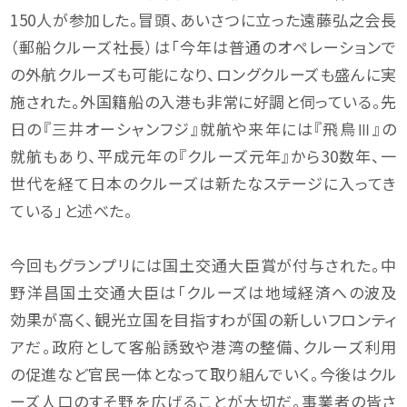
150人が参加した。冒頭、あいさつに立った遠藤弘之会長
（郵船クルーズ社長）は「今年は普通のオペレーションで
の外航クルーズも可能になり、ロングクルーズも盛んに実
施された。外国籍船の入港も非常に好調と伺っている。先
日の『三井オーシャンフジ』就航や来年には『飛鳥Ⅲ』の
就航もあり、平成元年の『クルーズ元年』から30数年、一
世代を経て日本のクルーズは新たなステージに入ってき
ている」と述べた。
今回もグランプリには国土交通大臣賞が付与された。中
野洋昌国土交通大臣は「クルーズは地域経済への波及
効果が高く、観光立国を目指すわが国の新しいフロンティ
アだ。政府として客船誘致や港湾の整備、クルーズ利用
の促進など官民一体となって取り組んでいく。今後はクル
ーズ人口のすそ野を広げることが大切だ。事業者の皆さ