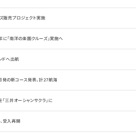
ッズ販売プロジェクト実施
7年に「南洋の楽園クルーズ」実施へ
ンドへ出航
2月発の新コース発表、計27航海
を「三井オーシャンサクラ」に
、受入再開