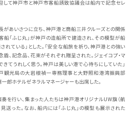
歓迎して神戸市と神戸市客船誘致協議会は船内で記念セレ
長があいさつに立ち、神戸港と商船三井クルーズとの関係
客船「ふじ丸」が神戸の造船所で建造され、その模型が船
されている」とした。「安全な船旅を祈り、神戸港との強い
念盾、記念品、花束がそれぞれ贈呈された。ジェイコプ・マ
できてうれしく思う。神戸は美しい港で心待ちにしていた」
神戸観光局の大岩根禎一専務理事と大野照和港湾振興部
惠一郎ホテルゼネラルマネージャーも出席した。
奏を行い、集まった人たちは神戸港オリジナルUW旗（航
見送った。なお、船内には「ふじ丸」の模型も展示された