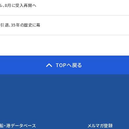
ル、8月に受入再開へ
に引退、35年の歴史に幕
TOPへ戻る
船・港データベース
メルマガ登録