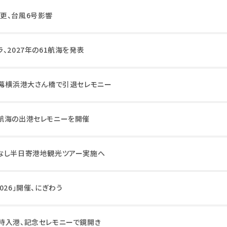
更、台風6号影響
、2027年の61航海を発表
に幕横浜港大さん橋で引退セレモニー
航海の出港セレモニーを開催
なし半日寄港地観光ツアー実施へ
026」開催、にぎわう
時入港、記念セレモニーで鏡開き