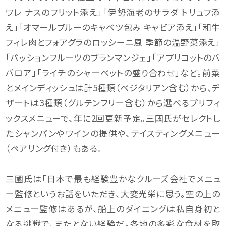
ワレ ナスのフリット添え」「伊勢海老のサラダ トリュフ添
え」「オマールブルーのキャベツ包み キャビア添え」「和牛
フィレ肉とフォアグラのロッシーニ風 季節の温野菜添え」
「パッションフルーツのブランマンジェ」「アプリコットのバ
バロア」「ライチのシャーベットの盛り合わせ」など。前菜
とメインディッシュは計5種類（ベジタリアン含む）から、デ
ザートは3種類（グルテンフリー含む）から選べるプリフィ
ックスメニューで、年に2回更新予定。三國氏がセレクトし
たシャンパンやワインの提供や、テイスティングメニュー
（ペアリング付き）もある。
三國氏は「日本で最も経験豊かなクルーズ会社でメニュ
ー監修というお話をいただき、大変光栄に思う。空の上の
メニュー監修はあるが、船上のダイニングは私自身初と
なる挑戦で、またとない経験だ。各地の多彩な食材を取