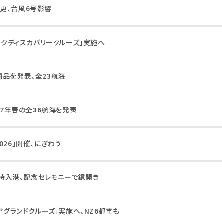
更、台風6号影響
ィックディスカバリークルーズ」実施へ
商品を発表、全23航海
27年春の全36航海を発表
026」開催、にぎわう
時入港、記念セレモニーで鏡開き
ニアグランドクルーズ」実施へ、NZ6都市も