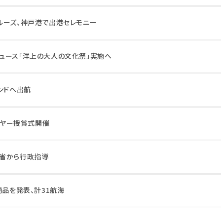
ルーズ、神戸港で出港セレモニー
ュース「洋上の大人の文化祭」実施へ
ンドへ出航
・イヤー授賞式開催
交省から行政指導
商品を発表、計31航海