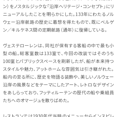
ン）をノスタルジックな「沿岸ヘリテージ・コンセプト」にリ
ニューアルしたことを明らかにした。133年にわたるノル
ウェー沿岸航路の歴史に着想を得たもので、既にベルゲ
ン／キルケネス間の定期航路（通年）に復帰している。
ヴェステローレンは、同社が保有する客船の中で最も小
型の船。総客室数は133室で、今回の改装ではそのうち
100室とパブリックスペースを刷新したが、船が本来持つ
スタイルや魅力、アットホームな雰囲気は引き継がれた。
船内の至る所に、歴史を物語る装飾や、美しいノルウェー
沿岸の風景などをテーマにしたアート、レトロなデザイン
をあしらっており、フッティルーテンの歴代の船や乗組員
たちへのオマージュを散りばめた。
レストランでは1930年代当時のメニューからインスピレ