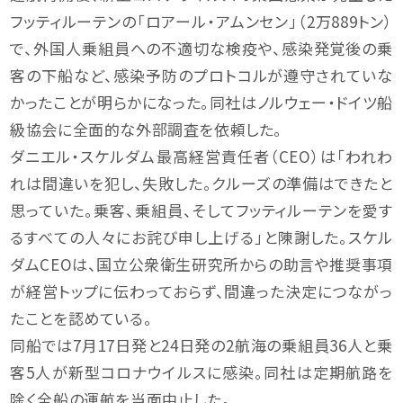
フッティルーテンの「ロアール・アムンセン」（2万889トン）
で、外国人乗組員への不適切な検疫や、感染発覚後の乗
客の下船など、感染予防のプロトコルが遵守されていな
かったことが明らかになった。同社はノルウェー・ドイツ船
級協会に全面的な外部調査を依頼した。
ダニエル・スケルダム最高経営責任者（CEO）は「われわ
れは間違いを犯し、失敗した。クルーズの準備はできたと
思っていた。乗客、乗組員、そしてフッティルーテンを愛す
るすべての人々にお詫び申し上げる」と陳謝した。スケル
ダムCEOは、国立公衆衛生研究所からの助言や推奨事項
が経営トップに伝わっておらず、間違った決定につながっ
たことを認めている。
同船では7月17日発と24日発の2航海の乗組員36人と乗
客5人が新型コロナウイルスに感染。同社は定期航路を
除く全船の運航を当面中止した。