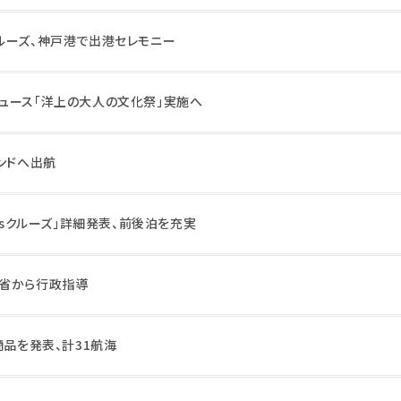
ルーズ、神戸港で出港セレモニー
ュース「洋上の大人の文化祭」実施へ
ンドへ出航
lusクルーズ」詳細発表、前後泊を充実
交省から行政指導
商品を発表、計31航海