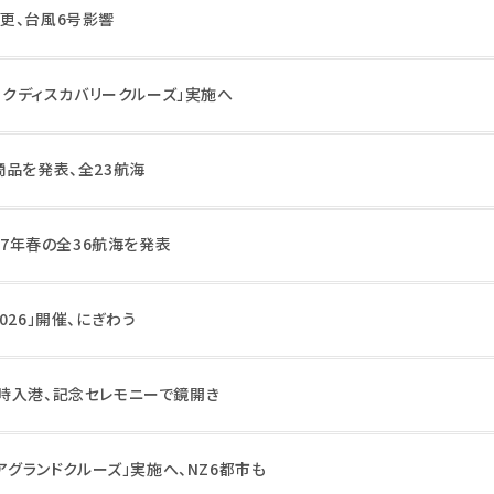
更、台風6号影響
ィックディスカバリークルーズ」実施へ
商品を発表、全23航海
27年春の全36航海を発表
026」開催、にぎわう
時入港、記念セレモニーで鏡開き
ニアグランドクルーズ」実施へ、NZ6都市も