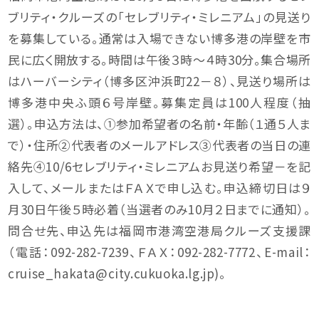
ブリティ・クルーズの「セレブリティ・ミレニアム」の見送り
を募集している。通常は入場できない博多港の岸壁を市
民に広く開放する。時間は午後３時～４時30分。集合場所
はハーバーシティ（博多区沖浜町22－８）、見送り場所は
博多港中央ふ頭６号岸壁。募集定員は100人程度（抽
選）。申込方法は、①参加希望者の名前・年齢（１通５人ま
で）・住所②代表者のメールアドレス③代表者の当日の連
絡先④10/6セレブリティ・ミレニアムお見送り希望－を記
入して、メールまたはＦＡＸで申し込む。申込締切日は９
月30日午後５時必着（当選者のみ10月２日までに通知）。
問合せ先、申込先は福岡市港湾空港局クルーズ支援課
（電話：092-282-7239、ＦＡＸ：092-282-7772、E-mail：
cruise_hakata@city.cukuoka.lg.jp)。