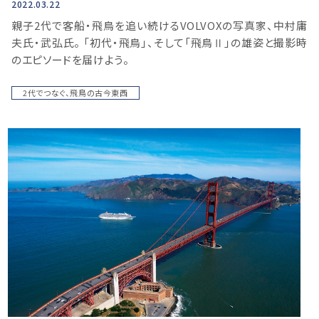
2022.03.22
親⼦2代で客船・飛鳥を追い続けるVOLVOXの写真家、中村庸
夫⽒・武弘⽒。 「初代・⾶⿃」、そして「⾶⿃Ⅱ」の雄姿と撮影時
のエピソードを届けよう。
2代でつなぐ、飛鳥の古今東西