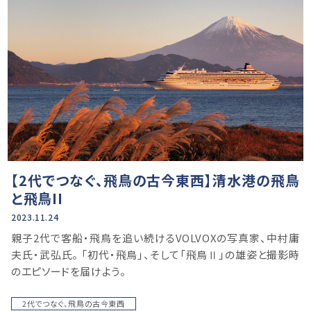
【2代でつなぐ、飛鳥の古今東西】清水港の飛鳥
と飛鳥II
2023.11.24
親⼦2代で客船・飛鳥を追い続けるVOLVOXの写真家、中村庸
夫⽒・武弘⽒。 「初代・⾶⿃」、そして「⾶⿃Ⅱ」の雄姿と撮影時
のエピソードを届けよう。
2代でつなぐ、飛鳥の古今東西