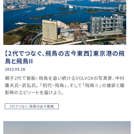
【2代でつなぐ、飛鳥の古今東西】東京港の飛
鳥と飛鳥II
2023.05.26
親⼦2代で客船・飛鳥を追い続けるVOLVOXの写真家、中村
庸夫⽒・武弘⽒。 「初代・⾶⿃」、そして「⾶⿃Ⅱ」の雄姿と撮
影時のエピソードを届けよう。
2代でつなぐ、飛鳥の古今東西