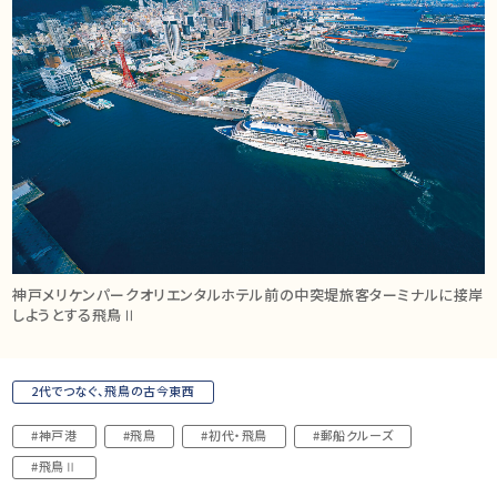
神戸メリケンパークオリエンタルホテル前の中突堤旅客ターミナルに接岸
しようとする飛鳥Ⅱ
2代でつなぐ、飛鳥の古今東西
#神戸港
#飛鳥
#初代・飛鳥
#郵船クルーズ
#飛鳥Ⅱ