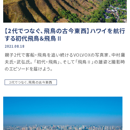
【2代でつなぐ、飛鳥の古今東西】ハワイを航行
する初代飛鳥＆飛鳥Ⅱ
2021.08.18
親⼦2代で客船・飛鳥を追い続けるVOLVOXの写真家、中村庸
夫⽒・武弘⽒。 「初代・⾶⿃」、そして「⾶⿃Ⅱ」の雄姿と撮影時
のエピソードを届けよう。
2代でつなぐ、飛鳥の古今東西