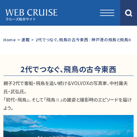
Home
>
連載
>
2代でつなぐ、飛鳥の古今東西 : 神戸港の飛鳥と飛鳥II
2代でつなぐ、飛鳥の古今東西
親⼦2代で客船・飛鳥を追い続けるVOLVOXの写真家、中村庸夫
⽒・武弘⽒。
「初代・⾶⿃」、そして「⾶⿃Ⅱ」の雄姿と撮影時のエピソードを届け
よう。