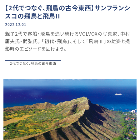
【2代でつなぐ、飛鳥の古今東西】サンフランシ
スコの飛鳥と飛鳥II
2022.12.01
親⼦2代で客船・飛鳥を追い続けるVOLVOXの写真家、中村
庸夫⽒・武弘⽒。 「初代・⾶⿃」、そして「⾶⿃Ⅱ」の雄姿と撮
影時のエピソードを届けよう。
2代でつなぐ、飛鳥の古今東西