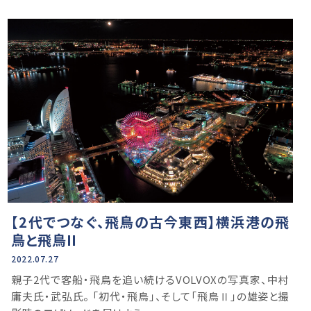
【2代でつなぐ、飛鳥の古今東西】横浜港の飛
鳥と飛鳥II
2022.07.27
親⼦2代で客船・飛鳥を追い続けるVOLVOXの写真家、中村
庸夫⽒・武弘⽒。 「初代・⾶⿃」、そして「⾶⿃Ⅱ」の雄姿と撮