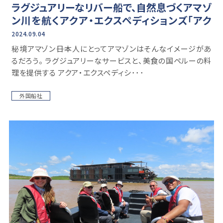
ラグジュアリーなリバー船で、自然息づくアマゾ
ン川を航くアクア・エクスペディションズ「アク
ア・ネラ」乗船記【後編】
2024.09.04
秘境アマゾン――日本人にとってアマゾンはそんなイメージがあ
るだろう。 ラグジュアリーなサービスと、美食の国ペルーの料
理を提供する アクア・エクスペディシ･･･
外国船社