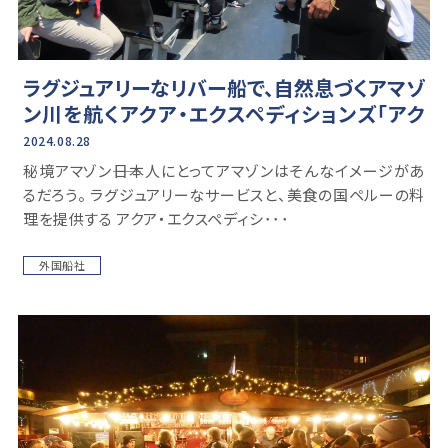
ラグジュアリーなリバー船で、自然息づくアマゾ
ン川を航くアクア・エクスペディションズ「アク
ア・ネラ」乗船記【前編】
2024.08.28
秘境アマゾン――日本人にとってアマゾンはそんなイメージがあ
るだろう。 ラグジュアリーなサービスと、美食の国ペルーの料
理を提供する アクア・エクスペディシ･･･
外国船社