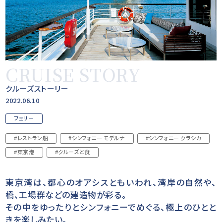
CRUISE STORY
クルーズストーリー
2022.06.10
フェリー
#レストラン船
#シンフォニー モデルナ
#シンフォニー クラシカ
#東京港
#クルーズと食
東京湾は、都心のオアシスともいわれ、湾岸の自然や、
橋、工場群などの建造物が彩る。
その中をゆったりとシンフォニーでめぐる、極上のひとと
きを楽しみたい。