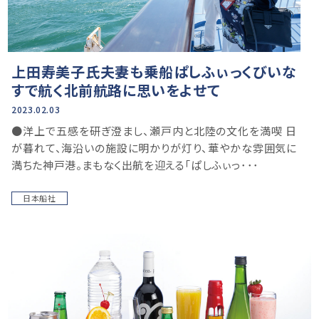
上田寿美子氏夫妻も乗船ぱしふぃっくびいな
すで航く北前航路に思いをよせて
2023.02.03
●洋上で五感を研ぎ澄まし、瀬戸内と北陸の文化を満喫 日
が暮れて、海沿いの施設に明かりが灯り、華やかな雰囲気に
満ちた神戸港。まもなく出航を迎える「ぱしふぃっ･･･
日本船社