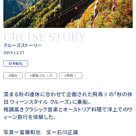
CRUISE STORY
クルーズストーリー
2019.12.27
日本船社
#国内
#郵船クルーズ
#飛鳥Ⅱ
深まる秋の連休に合わせて企画された飛鳥Ⅱの「秋の休
日 ウィーンスタイル クルーズ」に乗船。
格調高きクラシック音楽とオーストリア料理で洋上でのウ
ィーン旅行を体験した。
写真＝冨樂和也 文＝石川正雄