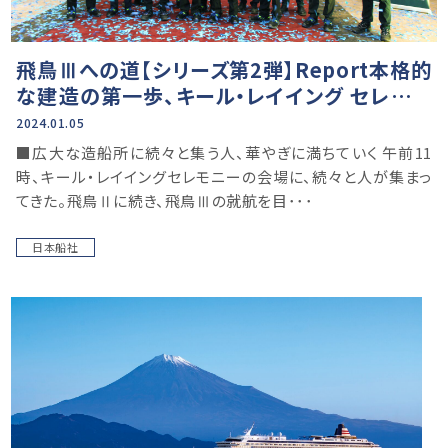
飛鳥Ⅲへの道【シリーズ第2弾】Report本格的
な建造の第一歩、キール・レイイング セレモニ
ー
2024.01.05
■広大な造船所に続々と集う人、華やぎに満ちていく 午前11
時、キール・レイイングセレモニーの会場に、続々と人が集まっ
てきた。飛鳥Ⅱに続き、飛鳥Ⅲの就航を目･･･
日本船社