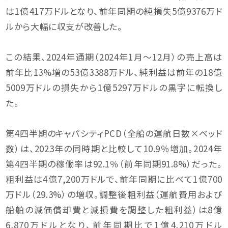
は1億417万ドルとなり、前年同期の純損失5億9376万ド
ルから大幅に収支が改善した。
この結果、2024年通期（2024年1月〜12月）の売上高は
前年比13%増の53億3388万ドル、純利益は前年の18億
5009万ドルの損失から1億5297万ドルの黒字に転換し
た。
第4四半期のキャパシティPCD（全船の運航日数×ベッド
数）は、2023年の同時期と比較して10.9％増加。2024年
第4四半期の稼働率は92.1％（前年同期91.8%）だった。
粗利益は4億7,200万ドルで、前年同期に比べて1億700
万ドル（29.3%）の増収。調整後粗利益（運航費用および
船舶の減価償却費と減損費を調整した粗利益）は8億
6,870万ドルとなり、前年同期比で1億4,210万ドル