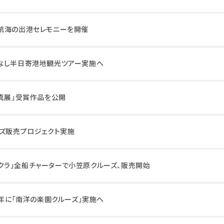
航海の出港セレモニーを開催
なし半日寄港地観光ツアー実施へ
写真展」受賞作品を公開
ッズ販売プロジェクト実施
ャンサクラ」全船チャーターで小笠原クルーズ、販売開始
7年に「南洋の楽園クルーズ」実施へ