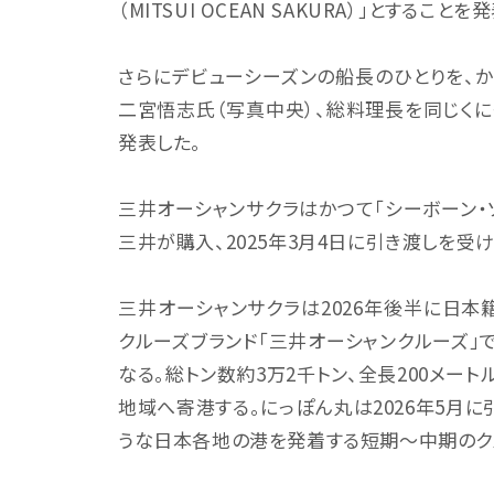
（MITSUI OCEAN SAKURA）」とすることを
さらにデビューシーズンの船長のひとりを、かつ
二宮悟志氏（写真中央）、総料理長を同じく
発表した。
三井オーシャンサクラはかつて「シーボーン・
三井が購入、2025年3月4日に引き渡しを受け
三井オーシャンサクラは2026年後半に日
クルーズブランド「三井オーシャンクルーズ」
なる。総トン数約3万2千トン、全長200メー
地域へ寄港する。にっぽん丸は2026年5月
うな日本各地の港を発着する短期～中期のク