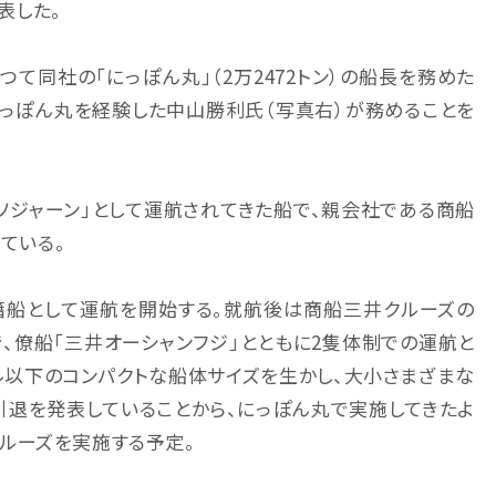
発表した。
て同社の「にっぽん丸」（2万2472トン）の船長を務めた
にっぽん丸を経験した中山勝利氏（写真右）が務めることを
ソジャーン」として運航されてきた船で、親会社である商船
ている。
本籍船として運航を開始する。就航後は商船三井クルーズの
で、僚船「三井オーシャンフジ」とともに2隻体制での運航と
トル以下のコンパクトな船体サイズを生かし、大小さまざまな
に引退を発表していることから、にっぽん丸で実施してきたよ
ルーズを実施する予定。