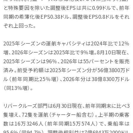
と特殊要因を除いた調整後EPSは共に0.99ドルで、前年
同期の希薄化後EPS0.38ドル、調整後EPS0.8ドルをそれ
ぞれ上回った。
2025年シーズンの運航キャパシティは2024年比で12％
増、2026年シーズンは2025年比で9％増。8月10日現在、
2025年シーズンは96％、2026年は55パーセントを販売
済み。前受予約額は2025年シーズン分が56億3800万ド
ル（前年同期比25％増）、2026年分は38億8300万ドル
（同13％増）。
リバークルーズ部門は6月30日現在、前年同期末に比べ3
隻増え、72隻を運航（チャーター船含む）。上半期の乗客
数は16万3246人（前年同期15万574人）で、乗船率は
95.6％（同94.7％）。調整後粗利益は7億6843万2000ドル