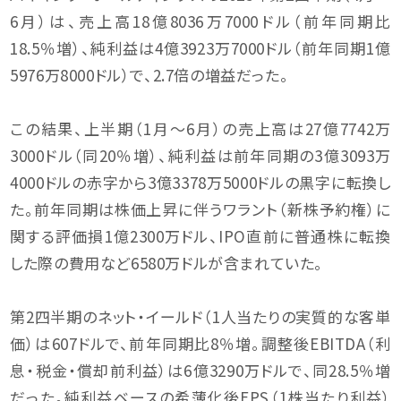
6月）は、売上高18億8036万7000ドル（前年同期比
18.5％増）、純利益は4億3923万7000ドル（前年同期1億
5976万8000ドル）で、2.7倍の増益だった。
この結果、上半期（1月〜6月）の売上高は27億7742万
3000ドル（同20％増）、純利益は前年同期の3億3093万
4000ドルの赤字から3億3378万5000ドルの黒字に転換し
た。前年同期は株価上昇に伴うワラント（新株予約権）に
関する評価損1億2300万ドル、IPO直前に普通株に転換
した際の費用など6580万ドルが含まれていた。
第2四半期のネット・イールド（1人当たりの実質的な客単
価）は607ドルで、前年同期比8％増。調整後EBITDA（利
息・税金・償却前利益）は6億3290万ドルで、同28.5％増
だった。純利益ベースの希薄化後EPS（1株当たり利益）