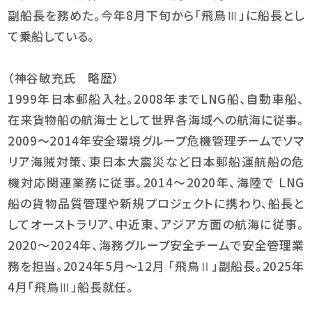
副船長を務めた。今年8月下旬から「飛鳥Ⅲ」に船長とし
て乗船している。
（神谷敏充氏 略歴）
1999年日本郵船入社。2008年までLNG船、自動車船、
在来貨物船の航海士として世界各海域への航海に従事。
2009〜2014年安全環境グループ危機管理チームでソマ
リア海賊対策、東日本大震災など日本郵船運航船の危
機対応関連業務に従事。2014〜2020年、海陸で LNG
船の貨物品質管理や新規プロジェクトに携わり、船長と
してオーストラリア、中近東、アジア方面の航海に従事。
2020〜2024年、海務グループ安全チームで安全管理業
務を担当。2024年5月〜12月 「飛鳥Ⅱ」副船長。2025年
4月「飛鳥Ⅲ」船長就任。