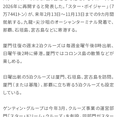
2026年に再開すると発表した。「スター・ボイジャー」（7
万7441トン）が、来年2月13日〜11月13日までの9カ月間
就航する。九龍・尖沙咀のオーシャンターミナル発着で、
那覇、石垣島、宮古島などに寄港する。
厦門往復の週末2泊クルーズは毎週金曜午後8時出航、
日曜午後2時に帰港。厦門ではコロンス島の散策などが
楽しめる。
日曜出航の5泊クルーズは厦門、石垣島、宮古島を訪問。
厦門（または基隆）、那覇に立ち寄る5泊クルーズも設定
している。
ゲンティン・グループは今年3月、クルーズ事業の運営部
門「スター・ドリーム・クルーズ」を創設。同部門がスター