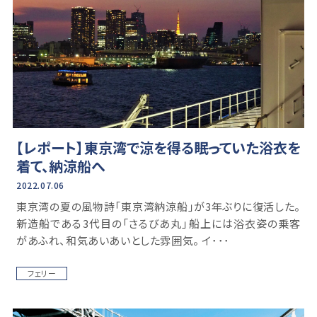
【レポート】東京湾で涼を得る――眠っていた浴衣を
着て、納涼船へ
2022.07.06
東京湾の夏の風物詩「東京湾納涼船」が3年ぶりに復活した。
新造船である3代目の「さるびあ丸」船上には浴衣姿の乗客
があふれ、和気あいあいとした雰囲気。 イ･･･
フェリー