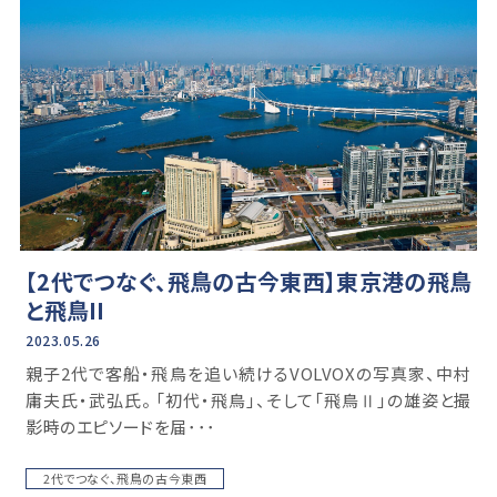
【2代でつなぐ、飛鳥の古今東西】東京港の飛鳥
と飛鳥II
2023.05.26
親⼦2代で客船・飛鳥を追い続けるVOLVOXの写真家、中村
庸夫⽒・武弘⽒。 「初代・⾶⿃」、そして「⾶⿃Ⅱ」の雄姿と撮
影時のエピソードを届･･･
2代でつなぐ、飛鳥の古今東西