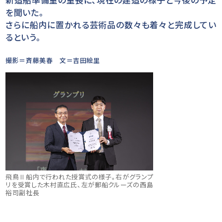
を聞いた。
さらに船内に置かれる芸術品の数々も着々と完成してい
るという。
撮影＝斉藤美春 文＝吉田絵里
飛鳥Ⅱ船内で行われた授賞式の様子。右がグランプ
リを受賞した木村直広氏、左が郵船クルーズの西島
裕司副社長