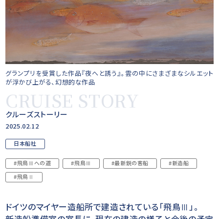
グランプリを受賞した作品『夜へと誘う』。雲の中にさまざまなシルエット
が浮かび上がる、幻想的な作品
CRUISE STORY
クルーズストーリー
2025.02.12
日本船社
#飛鳥Ⅲへの道
#飛鳥Ⅲ
#最新鋭の客船
#新造船
#飛鳥Ⅱ
ドイツのマイヤー造船所で建造されている「飛鳥Ⅲ」。
新造船準備室の室長に、現在の建造の様子と今後の予定