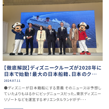
【徹底解説】ディズニークルーズが2028年に
日本で始動！最大の日本船籍、日本のクルー
ズ市場へのインパクトは？
2024.07.11
●ディズニーが日本籍船にする意義 そのニュースは予想し
ていたよりもはるかにビッグニュースだった。東京ディズニー
リゾートなどを運営するオリエンタルランドがデ･･･