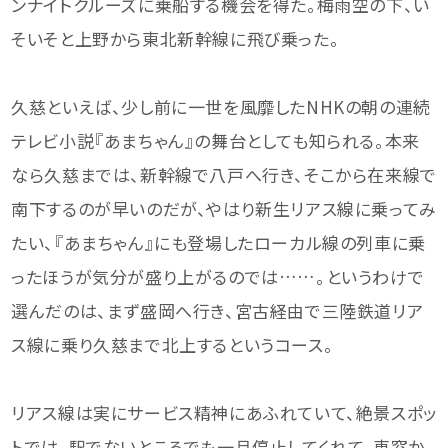
ンナイトクルーズに乗船する機会を得た。梅雨空の下、い
そいそと上野から東北新幹線に飛び乗った。
久慈といえば、少し前に一世を風靡したNHKの朝の連続
テレビ小説『あまちゃん』の舞台としても知られる。本来
なら久慈までは、新幹線で八戸へ行き、そこから在来線で
南下するのが早いのだが、やはり新生リアス線に乗ってみ
たい、『あまちゃん』にも登場したローカル線の列車に乗
ったほうが気分が盛り上がるのでは……。というわけで
選んだのは、まず盛岡へ行き、宮古経由で三陸鉄道リア
ス線に乗り久慈まで北上するというコース。
リアス線は実にサービス精神にあふれていて、絶景スポッ
トでは、駅でないところでも一旦停止してくれて、車窓か