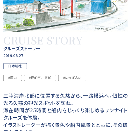
CRUISE STORY
クルーズストーリー
2019.08.27
日本船社
#国内
#商船三井客船
#にっぽん丸
三陸海岸北部に位置する久慈から、一路横浜へ。個性の
光る久慈の観光スポットを訪ね、
滞在時間が25時間と船内をじっくり楽しめるワンナイト
クルーズを体験。
イラストレーターが描く景色や船内風景とともに、その様