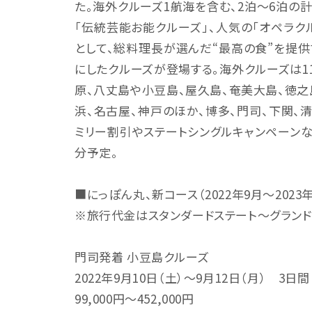
た。海外クルーズ1航海を含む、2泊～6泊の計
「伝統芸能お能クルーズ」、人気の「オペラク
として、総料理長が選んだ“最高の食”を提供
にしたクルーズが登場する。海外クルーズは11
原、八丈島や小豆島、屋久島、奄美大島、徳
浜、名古屋、神戸のほか、博多、門司、下関、
ミリー割引やステートシングルキャンペーンなど
分予定。
■にっぽん丸、新コース（2022年9月～2023
※旅行代金はスタンダードステート～グランド
門司発着 小豆島クルーズ
2022年9月10日（土）～9月12日（月） 3日間
99,000円～452,000円