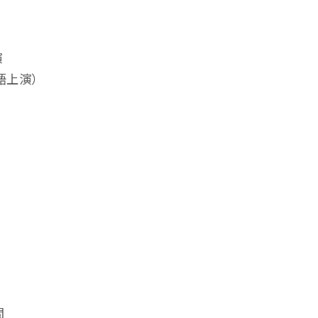
演
語上演）
間