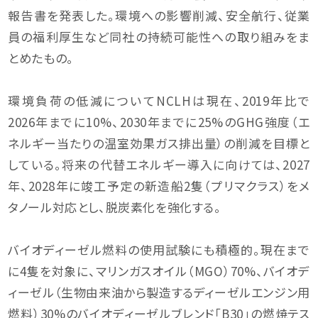
報告書を発表した。環境への影響削減、安全航行、従業
員の福利厚生など同社の持続可能性への取り組みをま
とめたもの。
環境負荷の低減についてNCLHは現在、2019年比で
2026年までに10%、2030年までに25%のGHG強度（エ
ネルギー当たりの温室効果ガス排出量）の削減を目標と
している。将来の代替エネルギー導入に向けては、2027
年、2028年に竣工予定の新造船2隻（プリマクラス）をメ
タノール対応とし、脱炭素化を強化する。
バイオディーゼル燃料の使用試験にも積極的。現在まで
に4隻を対象に、マリンガスオイル（MGO）70%、バイオデ
ィーゼル（生物由来油から製造するディーゼルエンジン用
燃料）30%のバイオディーゼルブレンド「B30」の燃焼テス