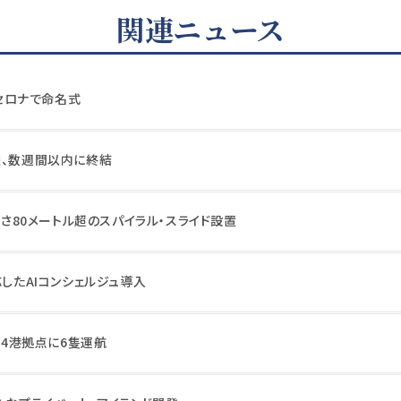
関連ニュース
ルセロナで命名式
談、数週間以内に終結
、長さ80メートル超のスパイラル・スライド設置
応したAIコンシェルジュ導入
は4港拠点に6隻運航