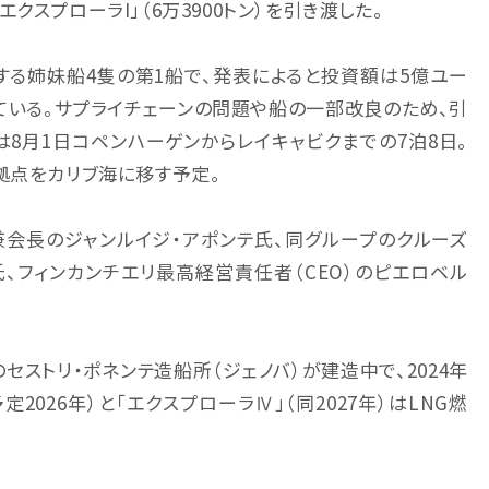
スプローラI」（6万3900トン）を引き渡した。
する姉妹船4隻の第1船で、発表によると投資額は5億ユー
ている。サプライチェーンの問題や船の一部改良のため、引
8月1日コペンハーゲンからレイキャビクまでの7泊8日。
拠点をカリブ海に移す予定。
兼会長のジャンルイジ・アポンテ氏、同グループのクルーズ
、フィンカンチエリ最高経営責任者（CEO）のピエロベル
のセストリ・ポネンテ造船所（ジェノバ）が建造中で、2024年
定2026年）と「エクスプローラⅣ」（同2027年）はLNG燃