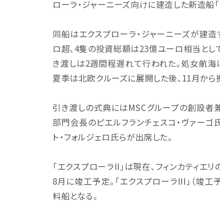
ローラ・ジャーニーズ向けに建造した新造船「エク
同船はエクスプローラ・ジャーニーズが建造
ロ超、4隻の投資総額は23億ユーロ相当とし
き渡しは2週間程遅れて行われた。処女航海は
夏季は北欧クルーズに展開した後、11月から
引き渡しの式典にはMSCグループの創設者
部門会長のピエルフランチェスコ・ヴァーゴ氏
ト・フォルジェロ氏らが出席した。
「エクスプローラII」は現在、フィンカティエリ
8月に竣工予定。「エクスプローラIII」（竣工予
料船となる。