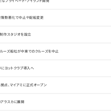
たなプライベート・アイランド開発
中東情勢悪化で中止や配船変更
ト制作スタジオを設立
クルーズ船社が中東でのクルーズを中止
ラにヨットクラブ導入へ
略拠点、マイアミに正式オープン
のアラスカに展開