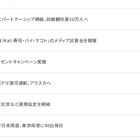
とパートナーシップ締結、訪韓観光客30万人へ
（Kai）寿司・バイ・マコト」のメディア試食会を開催
レゼントキャンペーン実施
パナマ運河通航、アラスカへ
際交流など連携協定を締結
隻で日本周遊、東京母港に40出発日