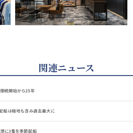
関連ニュース
電接続開始から25年
欧州配船は極地も含み過去最大に
母港に3隻を季節配船