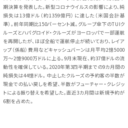
期決算を発表した。新型コロナウイルスの影響により、純
損失は13億ドル（約1359億円）に達した（米国会計基
準）。前年同期比150パーセント減。グループ傘下のTUIク
ルーズとハパグロイド・クルーズがヨーロッパで一部運航
を再開したが、ほぼ全船で運航停止が続いており、レイア
ップ（係船）費用などキャッシュバーンは月平均2憶5000
万～2憶9000万ドルに上る。9月末現在、約37億ドルの流
動性を確保している。2020年第3四半期までの9カ月間の
純損失は44憶ドル。 中止したクルーズの予約客の半数が
現金での払い戻しを希望、半数がフューチャー・クレジッ
トによる振り替えを希望した。直近3カ月間は新規予約が
6割を占めた。