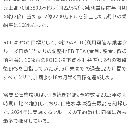
売上高78億3800万ドル（同22%増）、純利益は前年同期
の約3倍に当たる12億2200万ドルを計上した。期中の乗
船率は108%だった。
RCLは3つの目標として、3桁のAPCD（利用可能な乗客ク
ルーズ日数）当たりの調整後EBITDA（金利、税金、償却
前利益）、10%台のROIC（投下資本利益率）、2桁の調整
後EPSを目指していたが、6月末までの過去12カ月間で
すべてクリア。計画より18カ月早く目標を達成した。
需要と価格環境は、引き続き好調。予約数は2023年の同
時期に比べ増加しており、価格水準は過去最高を記録し
た。2024年に実施するクルーズの予約数は、同様に過去
最多で推移している。