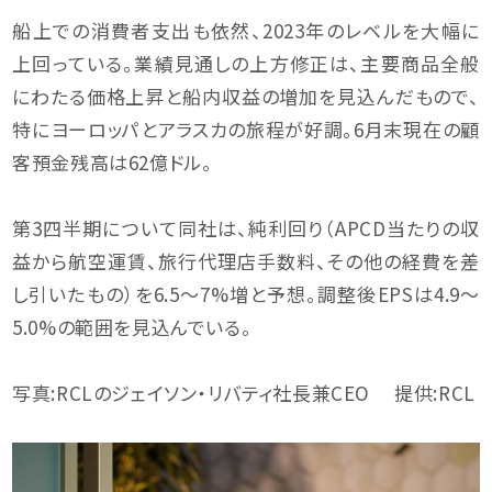
船上での消費者支出も依然、2023年のレベルを大幅に
上回っている。業績見通しの上方修正は、主要商品全般
にわたる価格上昇と船内収益の増加を見込んだもので、
特にヨーロッパとアラスカの旅程が好調。6月末現在の顧
客預金残高は62億ドル。
第3四半期について同社は、純利回り（APCD当たりの収
益から航空運賃、旅行代理店手数料、その他の経費を差
し引いたもの）を6.5〜7%増と予想。調整後EPSは4.9〜
5.0%の範囲を見込んでいる。
写真:RCLのジェイソン・リバティ社長兼CEO 提供:RCL