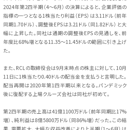
2024年第2四半期（4〜6月）の決算によると、企業評価の
指標の一つとなる1株当たり利益（EPS）は3.11ドル（前年
同期1.70ドル）、調整後EPSは3.21ドル（同1.82ドル）と大
幅に上昇した。同社は通期の調整後EPSの見通しを、前
年度比68%増となる11.35〜11.45ドルの範囲に引き上げ
た。
また、RCLの取締役会は9月末時点の株主に対して、10月
11日に1株当たり0.40ドルの配当金を支払うと言明した。
配当再開は2020年第1四半期以来となる。パンデミック
後に復配する上場クルーズ会社は同社が初めて。
第2四半期の売上高は41億1100万ドル（前年同期比17%
増）、純利益は8億5800万ドル（同86%増）だった。この結
果、需要拡大、大幅な収益改善により上半期（1〜6月）は