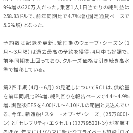
9%増の220万人だった。乗客1人1日当たりの純利益は
258.83ドルで、前年同期比で4.7%増（固定通貨ベースで
5.6%増）となった。
予約数は記録を更新。繁忙期のウェーブ・シーズン（1
月〜3月頃）は過去最高の予約を獲得。4月中も好調で、
前年同期を上回っており、クルーズ価格は引き続き高水
準で推移している。
第2四半期（4月〜6月）の見通しについてRCLは、供給量
を前年同期比6%増、純利回りを報告ベースで4.4〜4.9%
増、調整後EPSを4.00ドル〜4.10ドルの範囲と見込んでい
る。今年、新造船「スター・オブ・ザ・シーズ」（25万800ト
ン）と「セレブリティ・エクセル」（12万9500トン）が就航す
るほか、年末にはバハマに新たなプライベート施設「ロイ