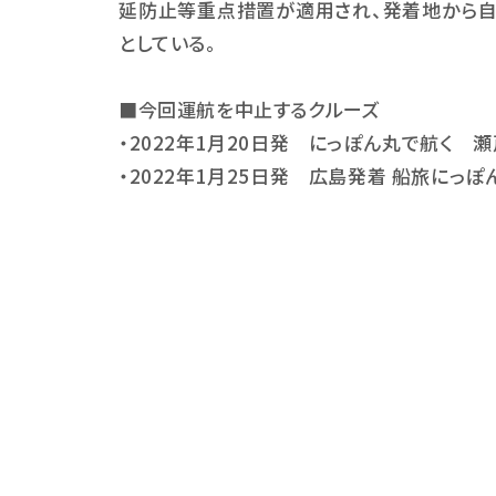
延防止等重点措置が適用され、発着地から自
としている。
■
今回運航を中止するクルーズ
・
2022
年
1
月
20
日発 にっぽん丸で航く 瀬
・
2022
年
1
月
25
日発 広島発着
船旅にっぽ