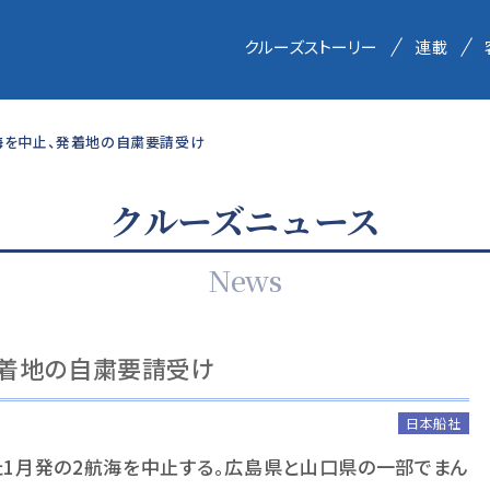
クルーズストーリー
連載
海を中止、発着地の自粛要請受け
クルーズニュース
News
発着地の自粛要請受け
日本船社
た
1
月発の
2
航海を中止する。広島県と山口県の一部でまん