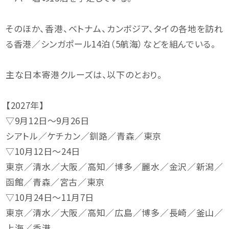
そのほか、香港、ベトナム、カンボジア、タイの各地を訪れ
る香港／シンガポール14泊（5航海）などを組んでいる。
主な日本寄港クルーズは、以下のとおり。
【2027年】
▽9月12日〜9月26日
シアトル／ケチカン／釧路／青森／東京
▽10月12日〜24日
東京／清水／大阪／高知／博多／麗水／金沢／新潟／
函館／青森／宮古／東京
▽10月24日〜11月7日
東京／清水／大阪／高知／広島／博多／長崎／釜山／
上海／香港