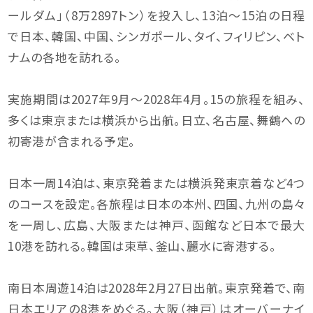
ールダム」（8万2897トン）を投入し、13泊〜15泊の日程
で日本、韓国、中国、シンガポール、タイ、フィリピン、ベト
ナムの各地を訪れる。
実施期間は2027年9月〜2028年4月。15の旅程を組み、
多くは東京または横浜から出航。日立、名古屋、舞鶴への
初寄港が含まれる予定。
日本一周14泊は、東京発着または横浜発東京着など4つ
のコースを設定。各旅程は日本の本州、四国、九州の島々
を一周し、広島、大阪または神戸、函館など日本で最大
10港を訪れる。韓国は束草、釜山、麗水に寄港する。
南日本周遊14泊は2028年2月27日出航。東京発着で、南
日本エリアの8港をめぐる。大阪（神戸）はオーバーナイ