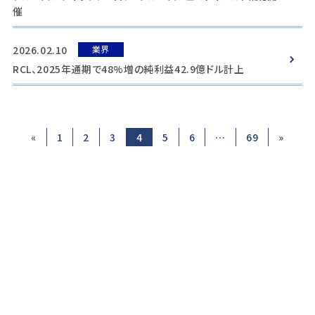
催
2026.02.10
業界
RCL、2025年通期で48%増の純利益42.9億ドル計上
«
1
2
3
4
5
6
…
69
»