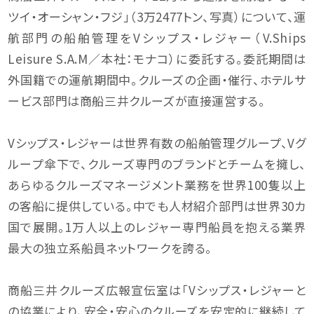
ツイ・オーシャン・フジ」（3万2477トン、写真）について、運
航部門の船舶管理をVシップス・レジャー（V.Ships
Leisure S.A.M／本社：モナコ）に委託する。委託期間は
外国籍での運航期間中。クルーズの企画・催行、ホテルサ
ービス部門は商船三井クルーズが直接運営する。
Vシップス・レジャーは世界有数の船舶管理グループ、Vグ
ループ傘下で、クルーズ専門のブランドとチームを擁し、
あらゆるクルーズマネージメント業務を世界100隻以上
の客船に提供している。中でも人材紹介部門は世界30カ
国で展開。1万人以上のレジャー専門船員を抱える業界
最大の独立系船員ネットワークを誇る。
商船三井クルーズ広報宣伝室は「Vシップス・レジャーと
の協業により、安全・安心のクルーズを安定的に継続して