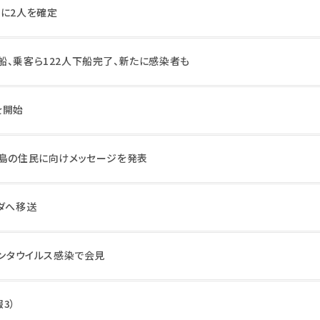
らに2人を確定
船、乗客ら122人下船完了、新たに感染者も
を開始
ェ島の住民に向けメッセージを発表
ダへ移送
ハンタウイルス感染で会見
3）