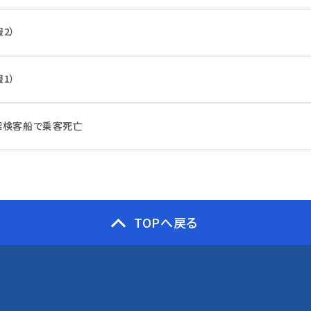
2）
1）
探検客船で乗客死亡
TOPへ戻る