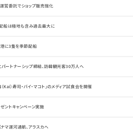
に運営委託でショップ販売強化
欧州配船は極地も含み過去最大に
母港に3隻を季節配船
とパートナーシップ締結、訪韓観光客30万人へ
（Kai）寿司・バイ・マコト」のメディア試食会を開催
レゼントキャンペーン実施
パナマ運河通航、アラスカへ