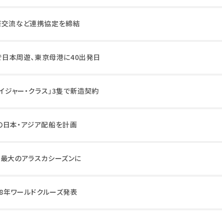
際交流など連携協定を締結
隻で日本周遊、東京母港に40出発日
ボイジャー・クラス」3隻で新造契約
の日本・アジア配船を計画
去最大のアラスカシーズンに
28年ワールドクルーズ発表