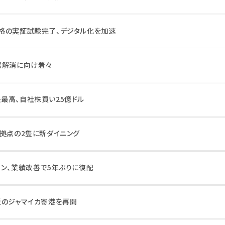
格の実証試験完了、デジタル化を加速
場解消に向け着々
最高、自社株買い25億ドル
ア拠点の2隻に新ダイニング
ョン、業績改善で5年ぶりに復配
災のジャマイカ寄港を再開