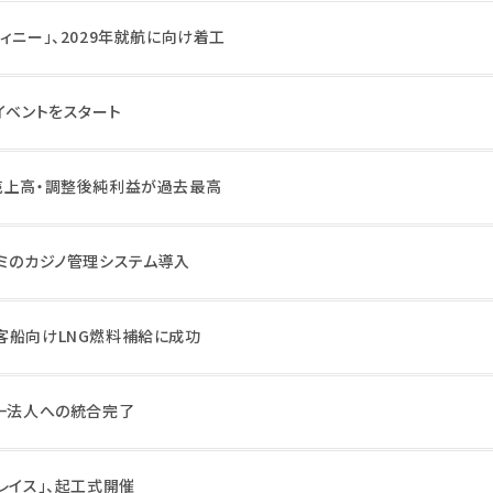
ィニー」、2029年就航に向け着工
イベントをスタート
売上高・調整後純利益が過去最高
ナミのカジノ管理システム導入
客船向けLNG燃料補給に成功
単一法人への統合完了
レイス」、起工式開催