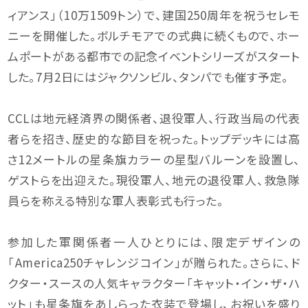
ィアンス」（10万1509トン）で、建国250周年を祝うセレモ
ニーを開催した。ボルチモアでの式典に続くもので、ホー
ムポートがある都市での記念イベントシリーズがスタート
した。7月2日にはジャクソンビル、タンパでも催す予定。
CCLは地元経済界の関係者、退役軍人、行政当局の代表
者らを招き、歴史的な節目を祝った。トップデッキには高
さ12メートルの星条旗カラーの星型バルーンを設置し、
ゲストらを出迎えた。現役軍人、地元の退役軍人、救急隊
員らを称える特別な軍人表彰式も行った。
参加した軍関係者一人ひとりには、限定デザインの
「America250チャレンジコイン」が贈られた。さらに、ド
クター・スースの人気キャラクター「キャット・イン・ザ・ハ
ット」も星条旗をあしらった衣装で登場し、お祝いを盛り